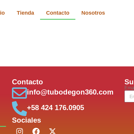
cio
Tienda
Contacto
Nosotros
Datos de contacto
Su
Contacto
Su
Ema
info@tubodegon360.com
+58 424 176.0905
Sociales