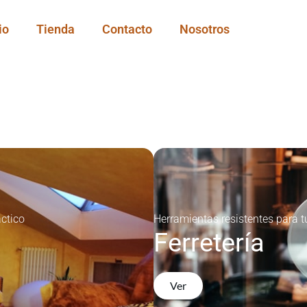
io
Tienda
Contacto
Nosotros
ctico
Herramientas resistentes para t
Ferretería
Ver